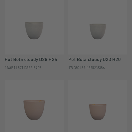
Pot Bola cloudy D28 H24
Pot Bola cloudy D23 H20
174081 | 8711355218409
174080 | 8711355218386