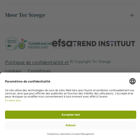
Meer Ter Steege
Politique de confidentialité et
© Copyright Ter Steege
cookies
Conditions
Generales de livraison
KvK:06050201
BTW:NL006403888B01
La concrétisation:
Stimmt
Chat