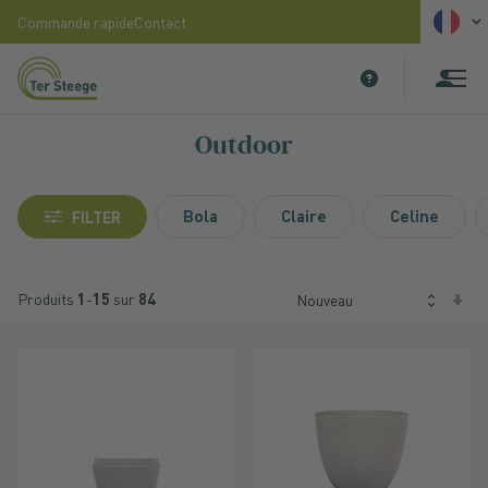
Langue
Commande rapide
Contact
Allez
au
contenu
Outdoor
Bola
Claire
Celine
FILTER
P
Produits
1
-
15
sur
84
or
cr