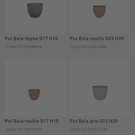
Pot Bola thyme D17 H15
Pot Bola rouille D23 H20
171960 | 8711355989705
166535 | 8711355131944
Pot Bola rouille D17 H15
Pot Bola gris D23 H20
166534 | 8711355131937
166533 | 8711355131920