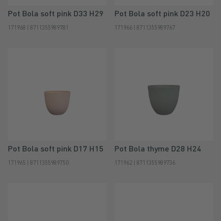
Pot Bola soft pink D33 H29
Pot Bola soft pink D23 H20
171968 | 8711355989781
171966 | 8711355989767
Pot Bola soft pink D17 H15
Pot Bola thyme D28 H24
171965 | 8711355989750
171962 | 8711355989736