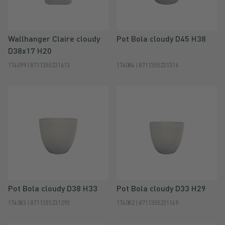
Wallhanger Claire cloudy
Pot Bola cloudy D45 H38
D38x17 H20
174099 | 8711355231613
174084 | 8711355231316
Pot Bola cloudy D38 H33
Pot Bola cloudy D33 H29
174083 | 8711355231293
174082 | 8711355231149