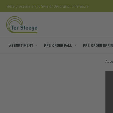
Votre grossiste en poterie et décoration intérieure
Allez
au
contenu
ASSORTIMENT
PRE-ORDER FALL
PRE-ORDER SPRI
Accu