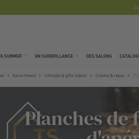
Co
NG SUMMER
EN SURBRILLANCE
DES SALONS
CATALOG
eil
Assortiment
Lifestyle & gifts Indoor
Cuisine & repas
Pla
Planches de 
d'apér