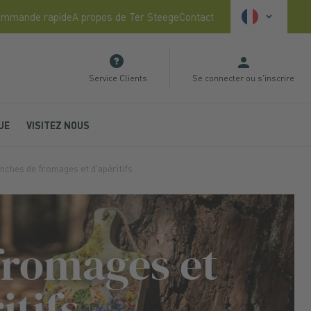
Langue
mmande rapide
A propos de Ter Steege
Contact
Service Clients
Se connecter
ou
s'inscrire
UE
VISITEZ NOUS
nches de fromages et d'apéritifs
fromages et
itifs