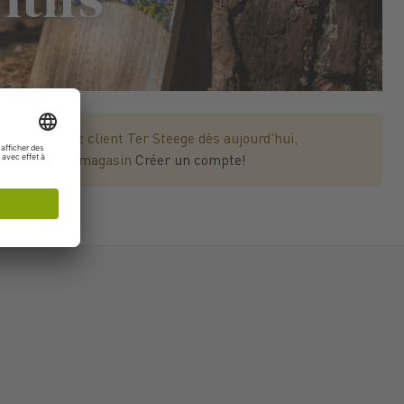
ètes. Devenez client Ter Steege dès aujourd'hui,
ent pour votre magasin
Créer un compte!