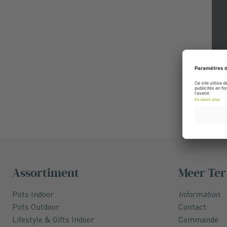
Assortiment
Meer Ter
Pots Indoor
Information
Pots Outdoor
Contact
Lifestyle & Gifts Indoor
Commande